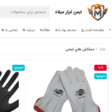
ایمن ابزار میلاد
صفـحه اصـلــی
محـصــولــات
مقالات
درباره ما
تماس با ما
خانه
دستکش های ایمنی
-10%
ناموجود
ناموجود