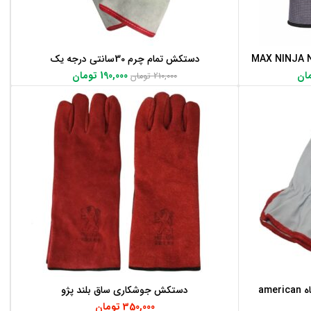
دستکش تمام چرم 30سانتی درجه یک
افزودن به سبد خرید
ان
190,000
تومان
210,000
تومان
دستکش جوشکاری آرگون ساق کوتاه american
دستکش جوشکاری ساق بلند پژو
افزودن به سبد خرید
350,000
تومان