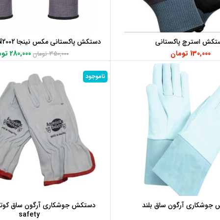
تکش استرچ پاکستانی
دستکش پاکستانی مکس نینجا MAX NINJA N2002
اطلاعات بیشتر
افزودن به سبد خرید
130,000
تومان
280,000
توم
350,000
تومان
ناموجود
جوشکاری آرگون ساق بلند
اطلاعات بیشتر
اطلاعات بیشتر
safety