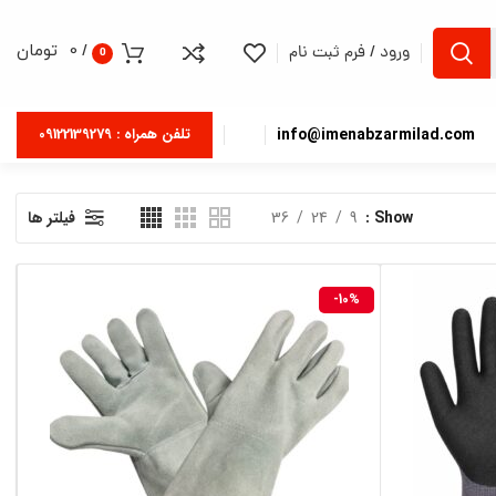
/
0
تومان
ورود / فرم ثبت نام
0
info@imenabzarmilad.com
تلفن همراه : 09122139279
Show
9
24
36
فیلتر ها
-10%