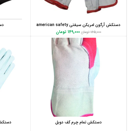
دستکش آرگون امریکن سیفتی american safety
دس
اطلاعات بیشتر
149,000
تومان
165,000
تومان
دستکش تمام چرم کف دوبل
دستکش 
اطلاعات بیشتر