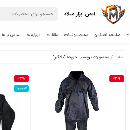
ایمن ابزار میلاد
صفـحه اصـلــی
محـصــولــات
مقالات
درباره ما
تماس با ما
خانه
محصولات برچسب خورده “بادگیر”
-12%
-13%
ناموجود