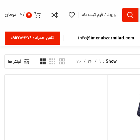
/
0
تومان
ورود / فرم ثبت نام
0
info@imenabzarmilad.com
تلفن همراه : 09122139279
Show
9
24
36
فیلتر ها