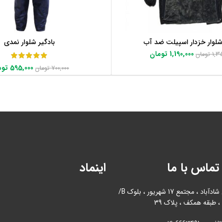
شلوار خزدار اسپیلت ضد آب
بادگیر شلوار نمدی
اطلاعات بیشتر
اطلاعات بیشتر
1,190,000
تومان
1,3
تومان
595,000
توم
700,000
تومان
تماس با ما
اینماد
آدرس : بازار آهن شادآباد ، مجتمع 17 شهریور ، بلوک B/
، طبقه همکف ، پلاک 39