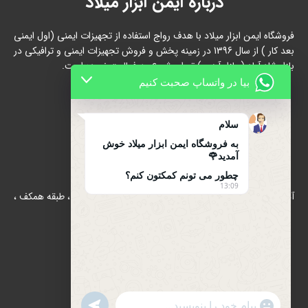
درباره ایمن ابزار میلاد
فروشگاه ایمن ابزار میلاد با هدف رواج استفاده از تجهیزات ایمنی (اول ایمنی
بعد کار ) از سال 1396 در زمینه پخش و فروش تجهیزات ایمنی و ترافیکی در
بازار شاد آباد ( بازار آهن ) تهران شروع به فعالیت نموده است.
بیا در واتساپ صحبت کنیم
سلام
به فروشگاه ایمن ابزار میلاد خوش
آمدید🌹
تماس با ما
چطور می تونم کمکتون کنم؟
13:09
آدرس : بازار آهن شادآباد ، مجتمع 17 شهریور ، بلوک B/الف ، طبقه همکف ،
پلاک 39
تلفن : 66634910-021
021-66631684
تلفن همراه : 09122139279