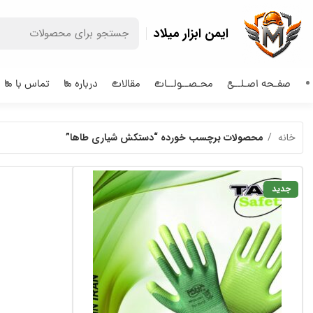
ایمن ابزار میلاد
صفـحه اصـلــی
محـصــولــات
مقالات
درباره ما
تماس با ما
خانه
محصولات برچسب خورده “دستکش شیاری طاها”
جدید