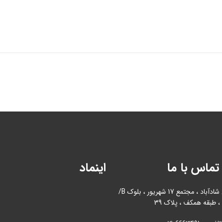
تماس با ما
اینماد
آدرس : بازار آهن شادآباد ، مجتمع 17 شهریور ، بلوک B/
، طبقه همکف ، پلاک 39