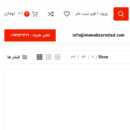
/
0
تومان
ورود / فرم ثبت نام
0
info@imenabzarmilad.com
تلفن همراه : 09122139279
Show
9
24
36
فیلتر ها