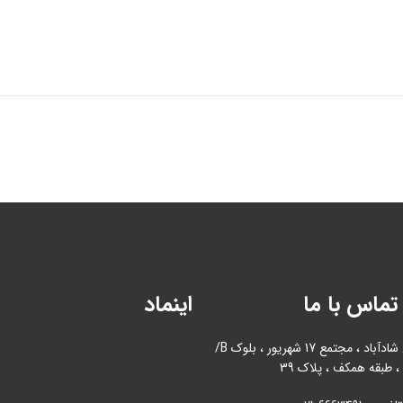
تماس با ما
اینماد
آدرس : بازار آهن شادآباد ، مجتمع 17 شهریور ، بلوک B/
، طبقه همکف ، پلاک 39