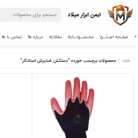
ایمن ابزار میلاد
صفـحه اصـلــی
محـصــولــات
مقالات
درباره ما
تماس با ما
خانه
محصولات برچسب خورده “دستکش ضدبرش استادکار”