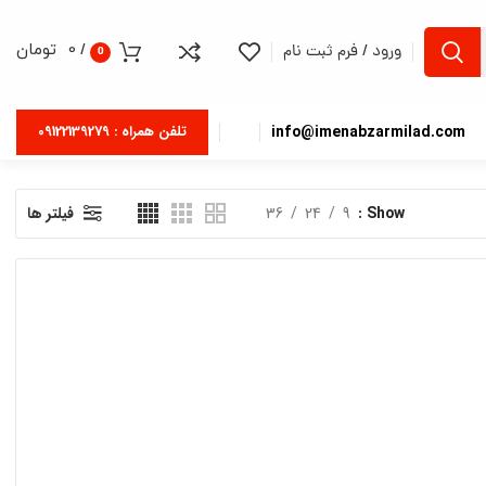
/
0
تومان
ورود / فرم ثبت نام
0
info@imenabzarmilad.com
تلفن همراه : 09122139279
Show
9
24
36
فیلتر ها