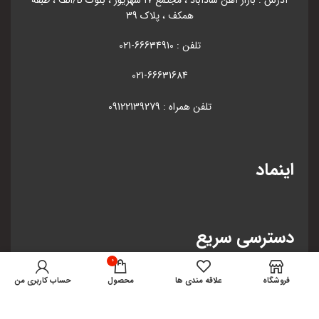
همکف ، پلاک 39
تلفن : 66634910-021
021-66631684
تلفن همراه : 09122139279
اینماد
دسترسی سریع
0
صفحه اصلی
فروشگاه
علاقه مندی ها
محصول
حساب کاربری من
فروشگاه
درباره ما