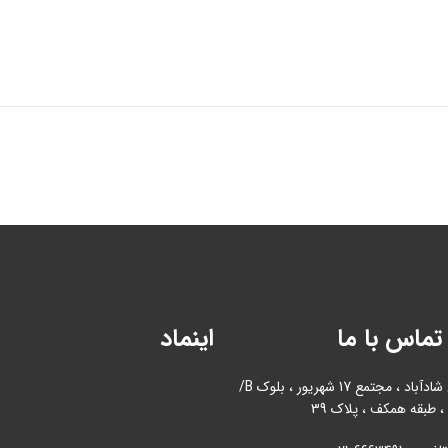
تماس با ما
اینماد
آدرس : بازار آهن شادآباد ، مجتمع 17 شهریور ، بلوک B/
، طبقه همکف ، پلاک 39