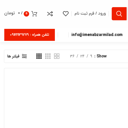
/
0
تومان
ورود / فرم ثبت نام
0
info@imenabzarmilad.com
تلفن همراه : 09122139279
Show
9
24
36
فیلتر ها