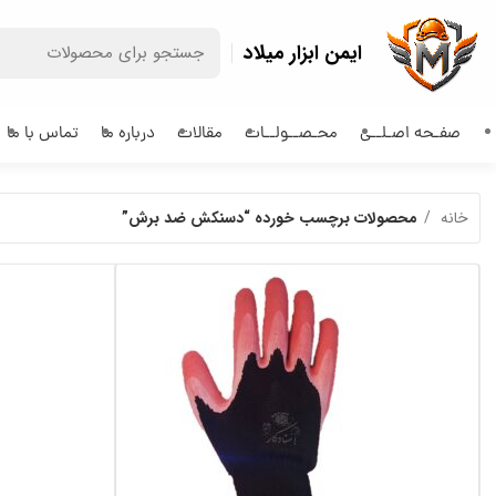
ایمن ابزار میلاد
صفـحه اصـلــی
محـصــولــات
مقالات
درباره ما
تماس با ما
خانه
محصولات برچسب خورده “دسنکش ضد برش”