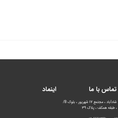
تماس با ما
اینماد
آدرس : بازار آهن شادآباد ، مجتمع 17 شهریور ، بلوک B/
، طبقه همکف ، پلاک 39