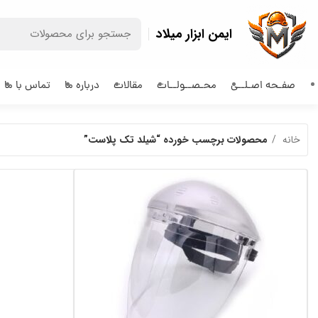
ایمن ابزار میلاد
صفـحه اصـلــی
محـصــولــات
مقالات
درباره ما
تماس با ما
خانه
محصولات برچسب خورده “شیلد تک پلاست”