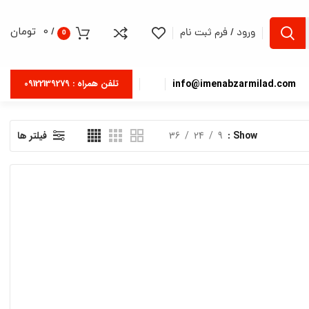
/
0
تومان
ورود / فرم ثبت نام
0
info@imenabzarmilad.com
تلفن همراه : 09122139279
Show
9
24
36
فیلتر ها