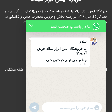
فروشگاه ایمن ابزار میلاد با هدف رواج استفاده از تجهیزات ایمنی (اول ایمنی
بعد کار ) از سال 1396 در زمینه پخش و فروش تجهیزات ایمنی و ترافیکی در
بازار شاد آباد ( بازار آهن ) تهران شروع به فعالیت نموده است.
بیا در واتساپ صحبت کنیم
سلام
به فروشگاه ایمن ابزار میلاد خوش
آمدید🌹
تماس با ما
چطور می تونم کمکتون کنم؟
21:47
آدرس : بازار آهن شادآباد ، مجتمع 17 شهریور ، بلوک B/الف ، طبقه همکف ،
پلاک 39
تلفن : 66634910-021
021-66631684
تلفن همراه : 09122139279
UNDEFINED
WhatsApp
"+CHATY_SETTINGS.LANG.EMOJI_PICKER+"