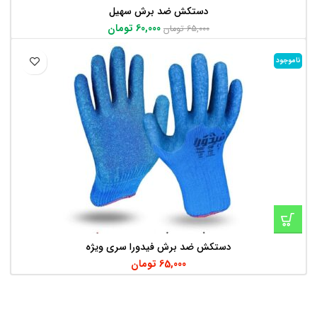
دستکش ضد برش سهیل
60,000
تومان
65,000
تومان
ناموجود
دستکش ضد برش فیدورا سری ویژه
65,000
تومان