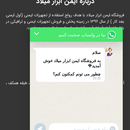
درباره ایمن ابزار میلاد
فروشگاه ایمن ابزار میلاد با هدف رواج استفاده از تجهیزات ایمنی (اول ایمنی
بعد کار ) از سال 1396 در زمینه پخش و فروش تجهیزات ایمنی و ترافیکی در
بازار شاد آباد ( بازار آهن ) تهران شروع به فعالیت نموده است.
بیا در واتساپ صحبت کنیم
سلام
به فروشگاه ایمن ابزار میلاد خوش
آمدید🌹
تماس با ما
چطور می تونم کمکتون کنم؟
09:38
آدرس : بازار آهن شادآباد ، مجتمع 17 شهریور ، بلوک B/الف ، طبقه همکف ،
پلاک 39
تلفن : 66634910-021
021-66631684
تلفن همراه : 09122139279