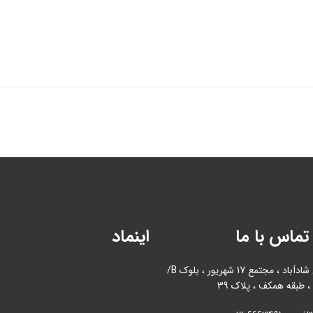
تماس با ما
اینماد
آدرس : بازار آهن شادآباد ، مجتمع 17 شهریور ، بلوک B/
، طبقه همکف ، پلاک 39