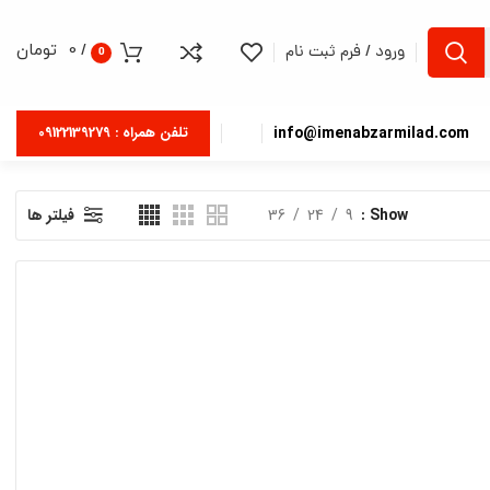
/
0
تومان
ورود / فرم ثبت نام
0
info@imenabzarmilad.com
تلفن همراه : 09122139279
Show
9
24
36
فیلتر ها