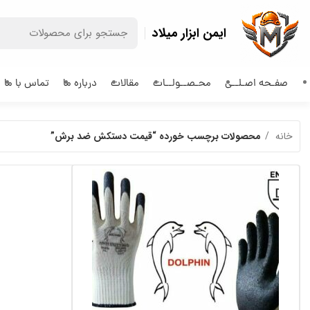
ایمن ابزار میلاد
صفـحه اصـلــی
محـصــولــات
مقالات
درباره ما
تماس با ما
خانه
محصولات برچسب خورده “قیمت دستکش ضد برش”