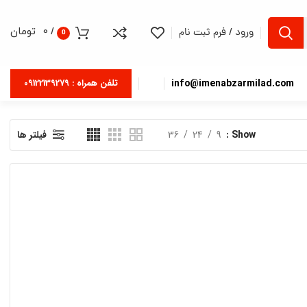
/
0
تومان
ورود / فرم ثبت نام
0
info@imenabzarmilad.com
تلفن همراه : 09122139279
Show
9
24
36
فیلتر ها