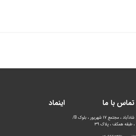
تماس با ما
اینماد
آدرس : بازار آهن شادآباد ، مجتمع 17 شهریور ، بلوک B/
، طبقه همکف ، پلاک 39