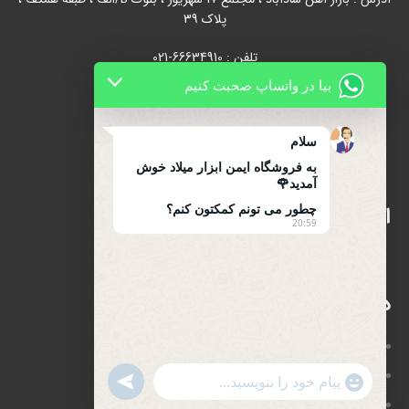
پلاک 39
تلفن : 66634910-021
بیا در واتساپ صحبت کنیم
021-66631684
تلفن همراه : 09122139279
سلام
به فروشگاه ایمن ابزار میلاد خوش
آمدید🌹
چطور می تونم کمکتون کنم؟
اینماد
20:59
دسترسی سریع
صفحه اصلی
فروشگاه
UNDEFINED
WhatsApp
"+CHATY_SETTINGS.LANG.EMOJI_PICKER+"
درباره ما