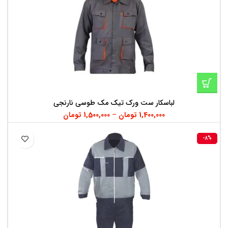
لباسکار ست ورک تیک مک طوسی نارنجی
1,400,000
تومان
–
1,500,000
تومان
-8%