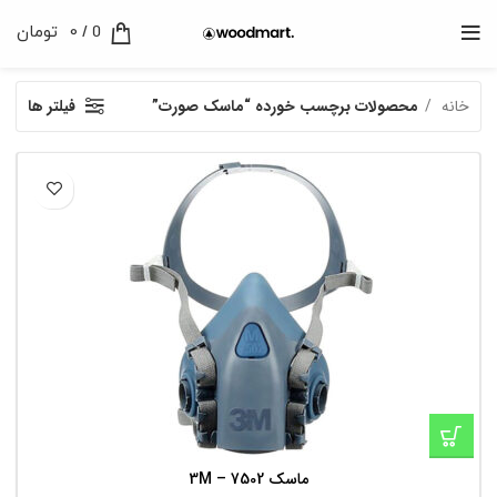
0
/
0
تومان
خانه
محصولات برچسب خورده “ماسک صورت”
فیلتر ها
ماسک 3M – 7502