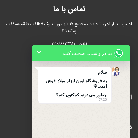
تماس با ما
آدرس : بازار آهن شادآباد ، مجتمع 17 شهریور ، بلوک B/الف ، طبقه همکف ،
پلاک 39
تلفن : 66634910-021
بیا در واتساپ صحبت کنیم
021-66631684
تلفن همراه : 09122139279
سلام
به فروشگاه ایمن ابزار میلاد خوش
آمدید🌹
چطور می تونم کمکتون کنم؟
اینماد
07:23
دسترسی سریع