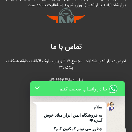
بازار شاد آباد ( بازار آهن ) تهران شروع به فعالیت نموده است.
تماس با ما
آدرس : بازار آهن شادآباد ، مجتمع 17 شهریور ، بلوک B/الف ، طبقه همکف ،
پلاک 39
تلفن : 66634910-021
بیا در واتساپ صحبت کنیم
021-66631684
تلفن همراه : 09122139279
سلام
به فروشگاه ایمن ابزار میلاد خوش
آمدید🌹
چطور می تونم کمکتون کنم؟
اینماد