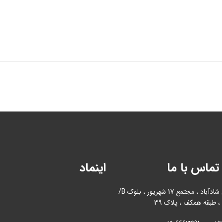
تماس با ما
اینماد
آدرس : بازار آهن شادآباد ، مجتمع 17 شهریور ، بلوک B/
، طبقه همکف ، پلاک 39