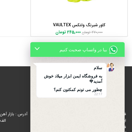
کاور شبرنگ ولتکس VAULTEX
افزودن به سبد خرید
245,000
تومان
270,000
تومان
بیا در واتساپ صحبت کنیم
سلام
به فروشگاه ایمن ابزار میلاد خوش
آمدید🌹
چطور می تونم کمکتون کنم؟
22:17
درباره ایمن ابزار میلاد
فروشگاه ایمن ابزار میلاد با هدف رواج استفاده از تجهیزات
ایمنی (اول ایمنی بعد کار ) از سال 1396 در زمینه پخش و
الف 
فروش تجهیزات ایمنی و ترافیکی در بازار شاد آباد ( بازار