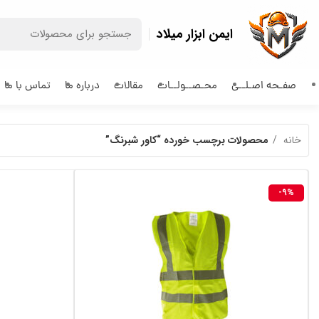
ایمن ابزار میلاد
صفـحه اصـلــی
محـصــولــات
مقالات
درباره ما
تماس با ما
خانه
محصولات برچسب خورده “کاور شبرنگ”
-9%