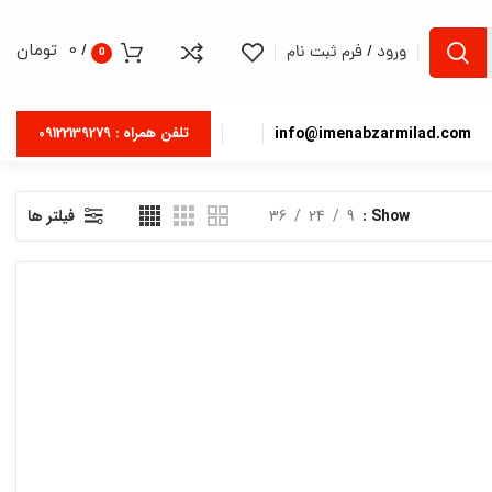
/
0
تومان
ورود / فرم ثبت نام
0
info@imenabzarmilad.com
تلفن همراه : 09122139279
Show
9
24
36
فیلتر ها