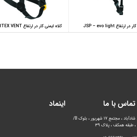
ارتفاع JSP – evo light
کلاه ایمنی کار در ارتفاع PETZL – VERTEX VENT
اطلاعات بیشتر
اطلاعات بیشتر
تماس با ما
اینماد
آدرس : بازار آهن شادآباد ، مجتمع 17 شهریور ، بلوک B/
، طبقه همکف ، پلاک 39