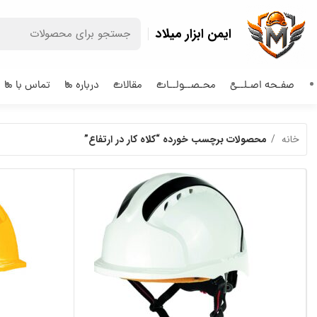
ایمن ابزار میلاد
صفـحه اصـلــی
محـصــولــات
مقالات
درباره ما
تماس با ما
خانه
محصولات برچسب خورده “کلاه کار در ارتفاع”