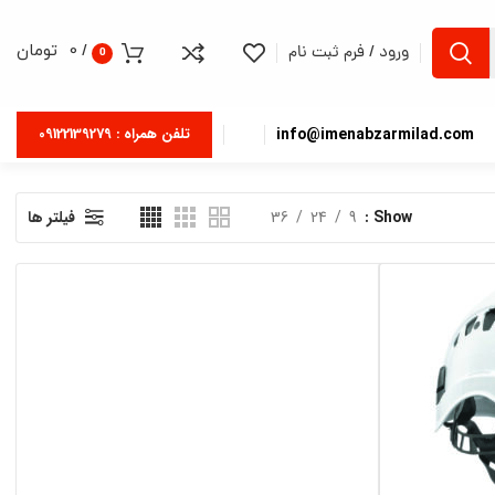
/
0
تومان
ورود / فرم ثبت نام
0
info@imenabzarmilad.com
تلفن همراه : 09122139279
Show
9
24
36
فیلتر ها