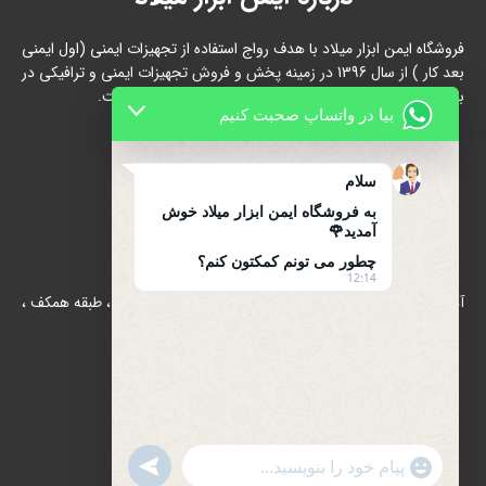
فروشگاه ایمن ابزار میلاد با هدف رواج استفاده از تجهیزات ایمنی (اول ایمنی
بعد کار ) از سال 1396 در زمینه پخش و فروش تجهیزات ایمنی و ترافیکی در
بازار شاد آباد ( بازار آهن ) تهران شروع به فعالیت نموده است.
بیا در واتساپ صحبت کنیم
سلام
به فروشگاه ایمن ابزار میلاد خوش
آمدید🌹
تماس با ما
چطور می تونم کمکتون کنم؟
12:14
آدرس : بازار آهن شادآباد ، مجتمع 17 شهریور ، بلوک B/الف ، طبقه همکف ،
پلاک 39
تلفن : 66634910-021
021-66631684
تلفن همراه : 09122139279
UNDEFINED
WhatsApp
"+CHATY_SETTINGS.LANG.EMOJI_PICKER+"