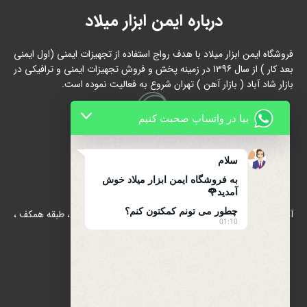
درباره ایمن ابزار میلاد
فروشگاه ایمن ابزار میلاد با هدف رواج استفاده از تجهیزات ایمنی (اول ایمنی
بعد کار ) از سال 1396 در زمینه پخش و فروش تجهیزات ایمنی و ترافیکی در
بازار شاد آباد ( بازار آهن ) تهران شروع به فعالیت نموده است.
بیا در واتساپ صحبت کنیم
سلام
تماس با ما
به فروشگاه ایمن ابزار میلاد خوش
آمدید🌹
چطور می تونم کمکتون کنم؟
آدرس : بازار آهن شادآباد ، مجتمع 17 شهریور ، بلوک B/الف ، طبقه همکف ،
01:10
پلاک 39
تلفن : 66634910-021
021-66631684