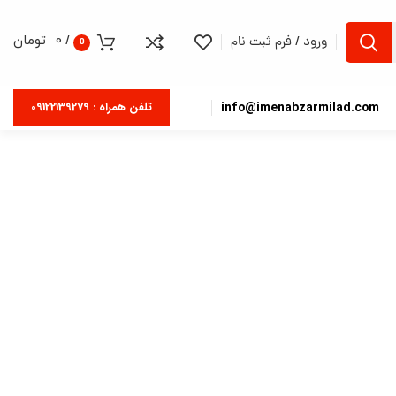
/
0
تومان
ورود / فرم ثبت نام
0
info@imenabzarmilad.com
تلفن همراه : 09122139279