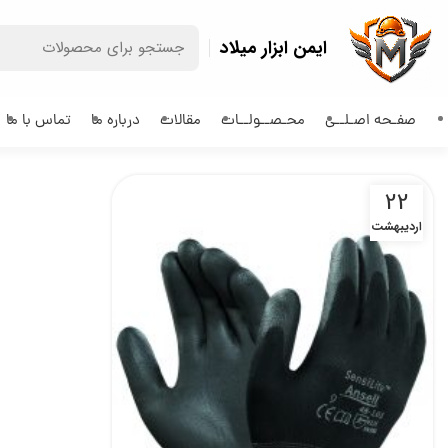
ایمن ابزار میلاد
صفـحه اصـلــی
محـصــولــات
مقالات
درباره ما
تماس با ما
22
اردیبهشت