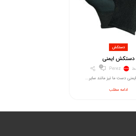
دستکش
دستکش ایمنی
0
سط
Perez
نی دست ما نیز مانند سایر...
ادامه مطلب