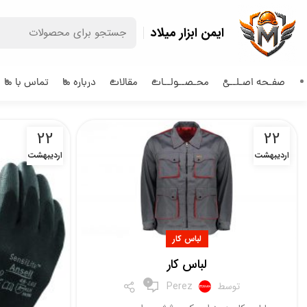
ایمن ابزار میلاد
صفـحه اصـلــی
محـصــولــات
مقالات
درباره ما
تماس با ما
22
22
اردیبهشت
اردیبهشت
لباس کار
لباس کار
0
توسط
Perez