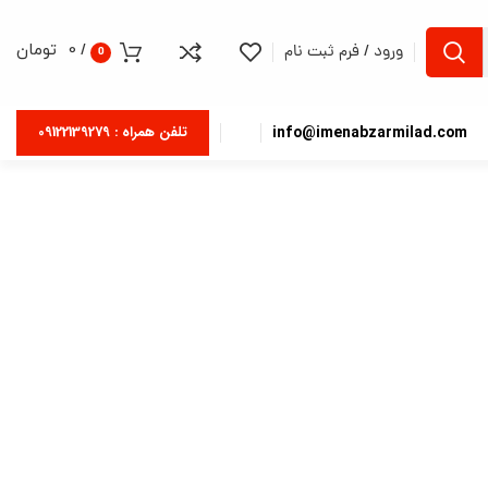
/
0
تومان
ورود / فرم ثبت نام
0
info@imenabzarmilad.com
تلفن همراه : 09122139279