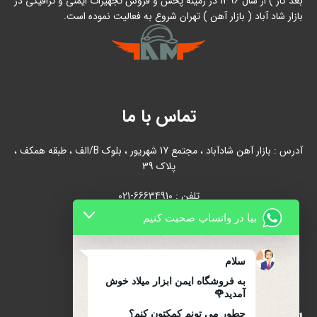
بعد کار ) از سال 1396 در زمینه پخش و فروش تجهیزات ایمنی و ترافیکی در
بازار شاد آباد ( بازار آهن ) تهران شروع به فعالیت نموده است.
تماس با ما
آدرس : بازار آهن شادآباد ، مجتمع 17 شهریور ، بلوک B/الف ، طبقه همکف ،
پلاک 39
تلفن : 66634910-021
بیا در واتساپ صحبت کنیم
021-66631684
تلفن همراه : 09122139279
سلام
به فروشگاه ایمن ابزار میلاد خوش
آمدید🌹
چطور می تونم کمکتون کنم؟