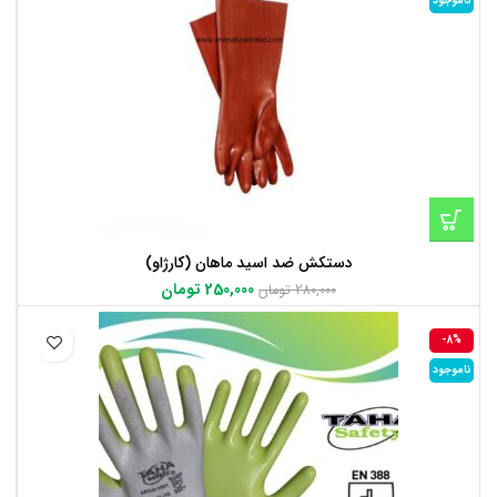
ناموجود
دستکش ضد اسید ماهان (کارژاو)
250,000
تومان
280,000
تومان
-8%
ناموجود