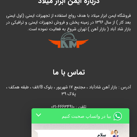
درباره ایمن ابزار میلاد
فروشگاه ایمن ابزار میلاد با هدف رواج استفاده از تجهیزات ایمنی (اول ایمنی
بعد کار ) از سال 1396 در زمینه پخش و فروش تجهیزات ایمنی و ترافیکی در
بازار شاد آباد ( بازار آهن ) تهران شروع به فعالیت نموده است.
تماس با ما
آدرس : بازار آهن شادآباد ، مجتمع 17 شهریور ، بلوک B/الف ، طبقه همکف ،
پلاک 39
تلفن : 66634910-021
بیا در واتساپ صحبت کنیم
021-66631684
تلفن همراه : 09122139279
سلام