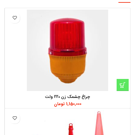
چراغ چشمک زن 220 ولت
1,150,000
تومان