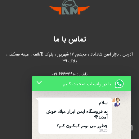
تماس با ما
آدرس : بازار آهن شادآباد ، مجتمع 17 شهریور ، بلوک B/الف ، طبقه همکف ،
پلاک 39
تلفن : 66634910-021
بیا در واتساپ صحبت کنیم
021-66631684
تلفن همراه : 09122139279
سلام
به فروشگاه ایمن ابزار میلاد خوش
آمدید🌹
اینماد
چطور می تونم کمکتون کنم؟
20:25