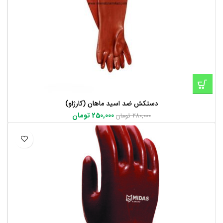
دستکش ضد اسید ماهان (کارژاو)
250,000
تومان
280,000
تومان