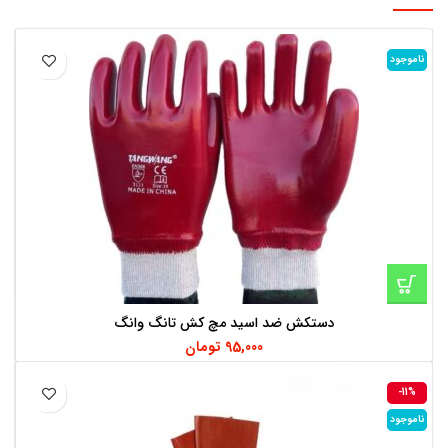
ناموجود
دستکش ضد اسید مچ کش تانگ وانگ
95,000
تومان
-11%
ناموجود