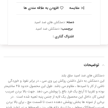
مقایسه
افزودن به علاقه مندی ها
دسته:
دستکش های ضد اسید
برچسب:
دستکش ضد اسید
اشتراک گذاری :
توضیحات
دستکش های ضد اسید ساق بلند
این دستکش به دلیل داشتن روکش پی وی سی ، در برابر نفوذ و خوردگی
ناشی از کار با اسیدها ، مقاوم می باشد. طول این محصول حدود ۴۵ سانتیمتر
بوده و تقریبا تا آرنج یک فرد بالغ را پوشش می دهد .جهت بالا بردن ضریب
ایمنی کار، داخل این محصول یک لایه از جنس پنبه تعبیه شده است . در
برخی از نمونه ها بخش پوشش دهنده دست تا قسمت مچ ، برای بالا بردن
ضریب اصطکاک سطحی ،با تزریق دانه های ریز ، نامسطح و زبر تولید شده