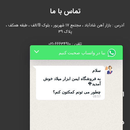
تماس با ما
آدرس : بازار آهن شادآباد ، مجتمع 17 شهریور ، بلوک B/الف ، طبقه همکف ،
پلاک 39
تلفن : 66634910-021
بیا در واتساپ صحبت کنیم
021-66631684
تلفن همراه : 09122139279
سلام
به فروشگاه ایمن ابزار میلاد خوش
آمدید🌹
اینماد
چطور می تونم کمکتون کنم؟
08:57
دسترسی سریع