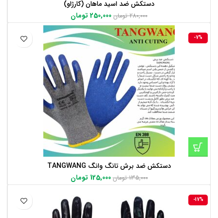
دستکش ضد اسید ماهان (کارژاو)
250,000
تومان
280,000
تومان
-7%
دستکش ضد برش تانگ وانگ TANGWANG
125,000
تومان
135,000
تومان
-17%