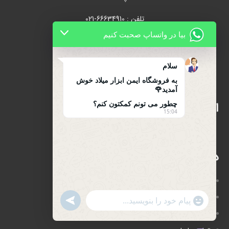
تلفن : 66634910-021
بیا در واتساپ صحبت کنیم
021-66631684
تلفن همراه : 09122139279
سلام
به فروشگاه ایمن ابزار میلاد خوش
آمدید🌹
اینماد
چطور می تونم کمکتون کنم؟
15:04
دسترسی سریع
صفحه اصلی
فروشگاه
UNDEFINED
WhatsApp
"+CHATY_SETTINGS.LANG.EMOJI_PICKER+"
درباره ما
Message