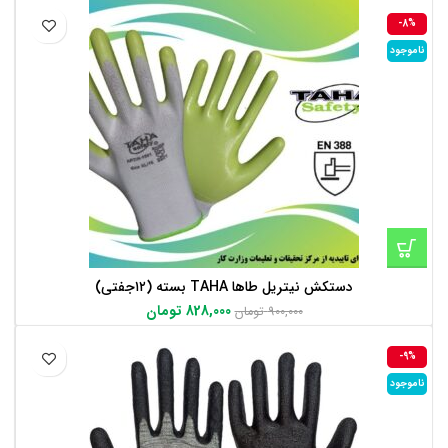
-8%
ناموجود
دستکش نیتریل طاها TAHA بسته (۱۲جفتی)
828,000
تومان
900,000
تومان
-9%
ناموجود