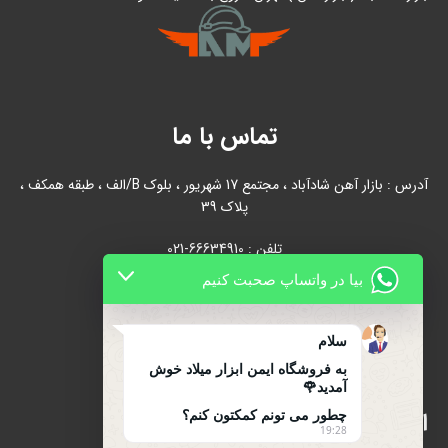
تماس با ما
آدرس : بازار آهن شادآباد ، مجتمع 17 شهریور ، بلوک B/الف ، طبقه همکف ،
پلاک 39
تلفن : 66634910-021
بیا در واتساپ صحبت کنیم
021-66631684
تلفن همراه : 09122139279
سلام
به فروشگاه ایمن ابزار میلاد خوش
آمدید🌹
اینماد
چطور می تونم کمکتون کنم؟
19:28