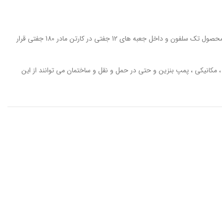
دستکش نیتریل 3/4 استاد کار محصول جدید شرکت حریر ایران می باشد که بدنه دستکش از نخ پلی استر و مواد نیتریل تا پشت انگشت تشکیل شده است. این محصول تک سلفون و داخل جعبه های 12 جفتی در کارتن مادر 180 جفتی قرار
 مکانیکی ، پمپ بنزین و حتی در حمل و نقل و ساختمان می توانند از این