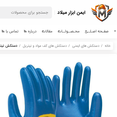
ایمن ابزار میلاد
صفـحه اصـلــی
محـصــولــات
مقالات
درباره ما
تماس با ما
خانه
دستکش های ایمنی
دستکش های کف مواد و نیتریل
دستکش نیتریل 3/4 است