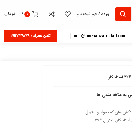
/
0
تومان
ورود / فرم ثبت نام
0
info@imenabzarmilad.com
تلفن همراه : 09122139279
ر
دن به علاقه مندی ها
کش های کف مواد و نیتریل
ستاد کار
,
نیتریل 3/4