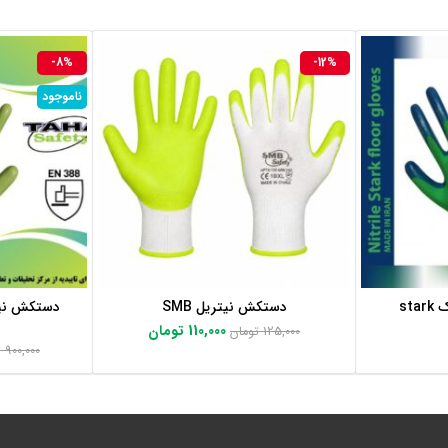
-8%
-12%
ناموجود
st
دستکش نیتریل SMB
افزودن به سبد خرید
110,000
تومان
125,000
تومان
900,000
ت