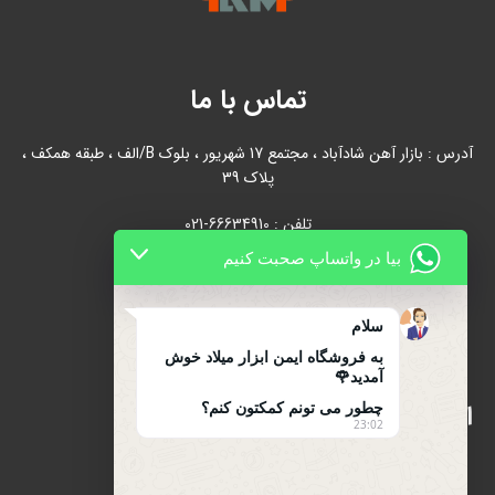
تماس با ما
آدرس : بازار آهن شادآباد ، مجتمع 17 شهریور ، بلوک B/الف ، طبقه همکف ،
پلاک 39
تلفن : 66634910-021
بیا در واتساپ صحبت کنیم
021-66631684
تلفن همراه : 09122139279
سلام
به فروشگاه ایمن ابزار میلاد خوش
آمدید🌹
چطور می تونم کمکتون کنم؟
اینماد
23:02