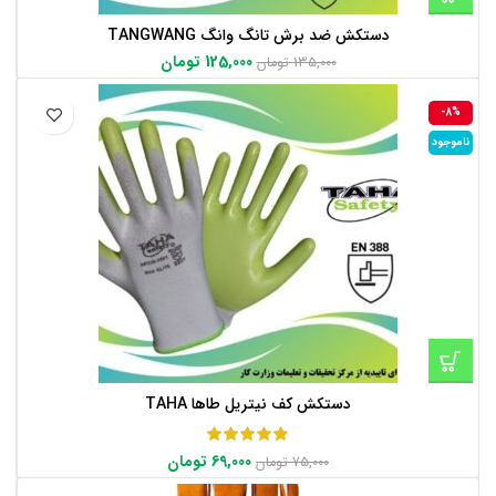
دستکش ضد برش تانگ وانگ TANGWANG
125,000
تومان
135,000
تومان
-8%
ناموجود
دستکش کف نیتریل طاها TAHA
69,000
تومان
75,000
تومان