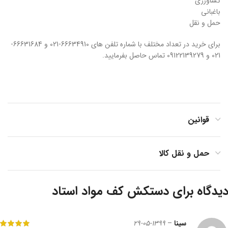
کشاورزی
باغبانی
حمل و نقل
برای خرید در تعداد مختلف با شماره تلفن های 66634910-021 و 66631684-
021 و 09122139279 تماس حاصل بفرمایید.
قوانین
حمل و نقل کالا
دستکش کف مواد استاد
سینا
–
1399-05-29