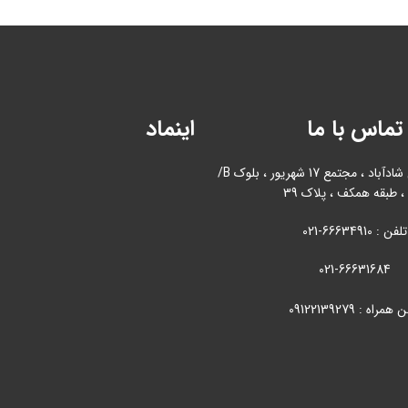
تماس با ما
اینماد
آدرس : بازار آهن شادآباد ، مجتمع 17 شهریور ، بلوک B/
، طبقه همکف ، پلاک 39
تلفن : 66634910-021
021-66631684
همراه : 09122139279