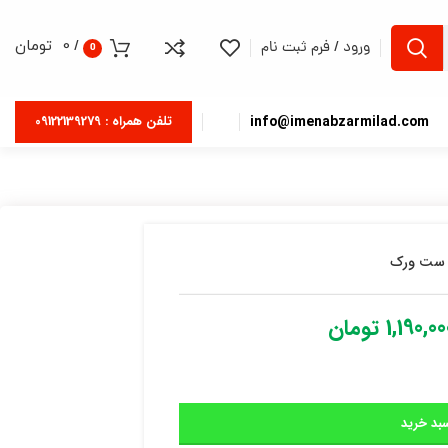
/
0
تومان
ورود / فرم ثبت نام
0
info@imenabzarmilad.com
تلفن همراه : 09122139279
 ست ورک
1,190,00
تومان
بد خرید