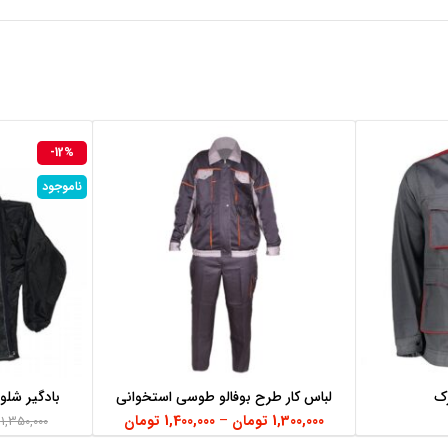
-12%
ناموجود
ک
لباس کار طرح بوفالو طوسی استخوانی
بادگیر شلو
انتخاب گزینه‌ها
1,300,000
تومان
–
1,400,000
تومان
1,350,000