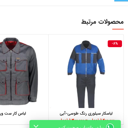
محصولات مرتبط
-8%
لباسکار سیلوری رنگ طوسی-آبی
لباس کار ست ور
انتخاب گزینه‌ها
اطلاعات بیشتر
1,200,000
تومان
–
1,300,000
تومان
بیا در واتساپ صحبت کنیم