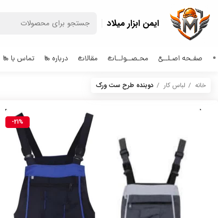
ایمن ابزار میلاد
صفـحه اصـلــی
محـصــولــات
مقالات
درباره ما
تماس با ما
خانه
لباس کار
دوبنده طرح ست ورک
-21%