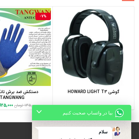
-7%
گوشی HOWARD LIGHT T3
دستکش ضد برش تان
اطلاعات بیشتر
افزودن به سبد خر
TANGWANG
125,000
135,000
تومان
بیا در واتساپ صحبت کنیم
سلام