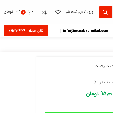
/
0
تومان
ورود / فرم ثبت نام
0
info@imenabzarmilad.com
تلفن همراه : 09122139279
ه تک پلاست
دیدگاه کاربر
1
)
95,00
تومان