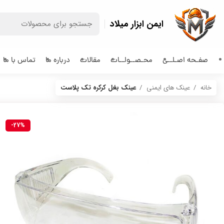
ایمن ابزار میلاد
صفـحه اصـلــی
محـصــولــات
مقالات
درباره ما
تماس با ما
خانه
عینک های ایمنی
عینک بغل کرکره تک پلاست
-27%