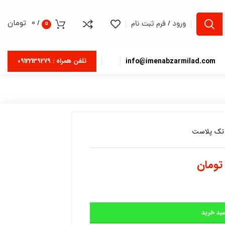
/
0
تومان
ورود / فرم ثبت نام
0
info@imenabzarmilad.com
تلفن همراه : 09122139279
تک پلاست
تومان
بد خرید