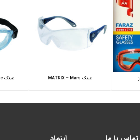
ز
عینک MATRIX – Mars
عینک MATRIX – Top safe
اطلاعات بیشتر
تماس با ما
اینماد