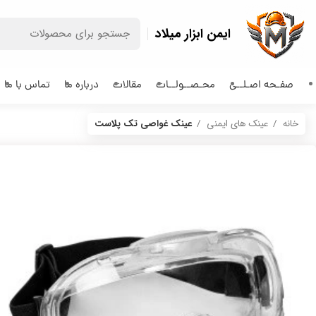
ایمن ابزار میلاد
صفـحه اصـلــی
محـصــولــات
مقالات
درباره ما
تماس با ما
خانه
عینک های ایمنی
عینک غواصی تک پلاست