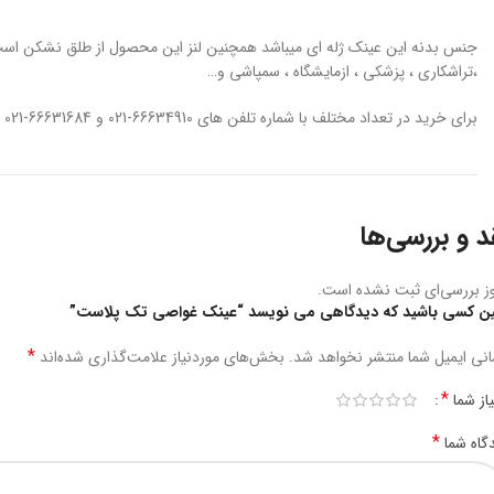
جنس بدنه این عینک ژله ای میباشد همچنین لنز این محصول از طلق نشکن است ای
،تراشکاری ، پزشکی ، ازمایشگاه ، سمپاشی و…
برای خرید در تعداد مختلف با شماره تلفن های 66634910-021 و 66631684-021 و 09122139279 تماس حاصل بفرمایید.
د و بررسی‌ها
ز بررسی‌ای ثبت نشده است.
ین کسی باشید که دیدگاهی می نویسد “عینک غواصی تک پلاست”
*
نی ایمیل شما منتشر نخواهد شد.
بخش‌های موردنیاز علامت‌گذاری شده‌اند
*
یاز شما
*
گاه شما