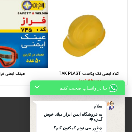
کلاه ایمنی تک پلاست TAK PLAST
عینک ایمنی فرا
انتخاب گزینه‌ها
اطلاعات بیشتر
350,000
تومان
بیا در واتساپ صحبت کنیم
سلام
به فروشگاه ایمن ابزار میلاد خوش
آمدید🌹
درباره ایمن ابزار میلاد
چطور می تونم کمکتون کنم؟