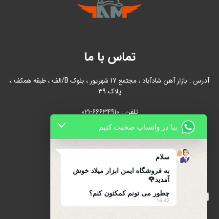
تماس با ما
آدرس : بازار آهن شادآباد ، مجتمع 17 شهریور ، بلوک B/الف ، طبقه همکف ،
پلاک 39
تلفن : 66634910-021
بیا در واتساپ صحبت کنیم
021-66631684
تلفن همراه : 09122139279
سلام
به فروشگاه ایمن ابزار میلاد خوش
آمدید🌹
اینماد
چطور می تونم کمکتون کنم؟
16:42