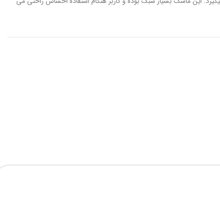
ن قرار میگیرد. این ماسک بسیار سبک بوده و کاربر هنگام استفاده احساس راحتی می