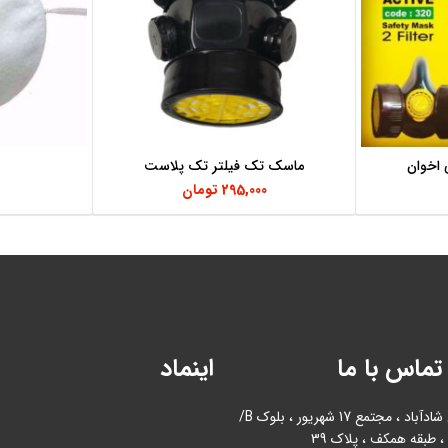
 اخوان
ماسک تک فیلتر تک پلاست
افزودن به سبد خرید
295,000
تومان
تماس با ما
اینماد
آدرس : بازار آهن شادآباد ، مجتمع 17 شهریور ، بلوک B/
، طبقه همکف ، پلاک 39