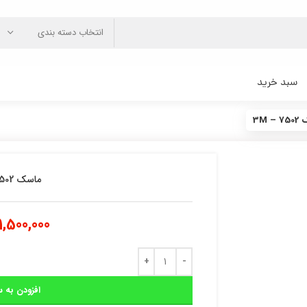
انتخاب دسته بندی
سبد خرید
3M –
ماسک 3M – 7502
1,500,000
افزودن به س