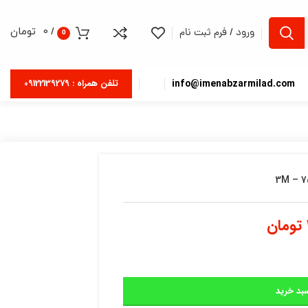
/
0
تومان
ورود / فرم ثبت نام
0
info@imenabzarmilad.com
تلفن همراه : 09122139279
تومان
بد خرید