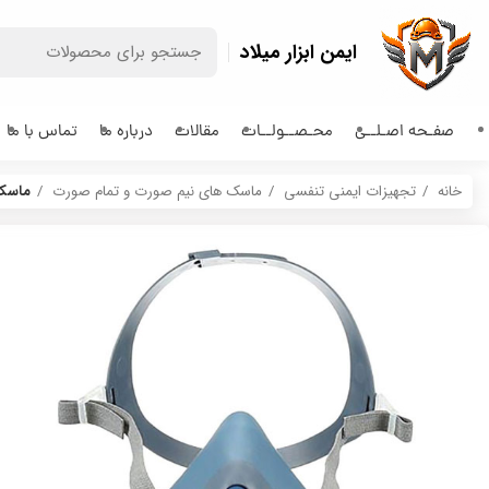
ایمن ابزار میلاد
صفـحه اصـلــی
محـصــولــات
مقالات
درباره ما
تماس با ما
خانه
تجهیزات ایمنی تنفسی
ماسک های نیم صورت و تمام صورت
ماسک  7502