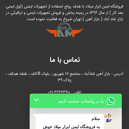
فروشگاه ایمن ابزار میلاد با هدف رواج استفاده از تجهیزات ایمنی (اول ایمنی
بعد کار ) از سال 1396 در زمینه پخش و فروش تجهیزات ایمنی و ترافیکی در
بازار شاد آباد ( بازار آهن ) تهران شروع به فعالیت نموده است.
تماس با ما
آدرس : بازار آهن شادآباد ، مجتمع 17 شهریور ، بلوک B/الف ، طبقه همکف ،
پلاک 39
تلفن : 66634910-021
بیا در واتساپ صحبت کنیم
021-66631684
تلفن همراه : 09122139279
سلام
به فروشگاه ایمن ابزار میلاد خوش