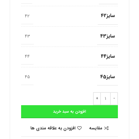
سایز42
42
سایز43
43
سایز44
44
سایز45
45
افزودن به سبد خرید
مقایسه
افزودن به علاقه مندی ها