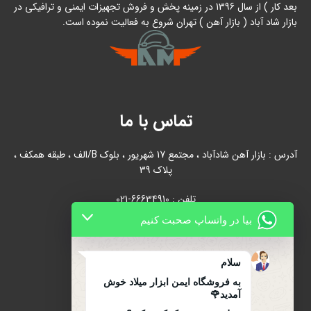
بعد کار ) از سال 1396 در زمینه پخش و فروش تجهیزات ایمنی و ترافیکی در
بازار شاد آباد ( بازار آهن ) تهران شروع به فعالیت نموده است.
تماس با ما
آدرس : بازار آهن شادآباد ، مجتمع 17 شهریور ، بلوک B/الف ، طبقه همکف ،
پلاک 39
تلفن : 66634910-021
بیا در واتساپ صحبت کنیم
021-66631684
تلفن همراه : 09122139279
سلام
به فروشگاه ایمن ابزار میلاد خوش
آمدید🌹