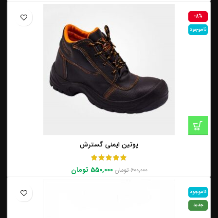
-8%
ناموجود
پوتین ایمنی گسترش
550,000
تومان
600,000
تومان
ناموجود
جدید