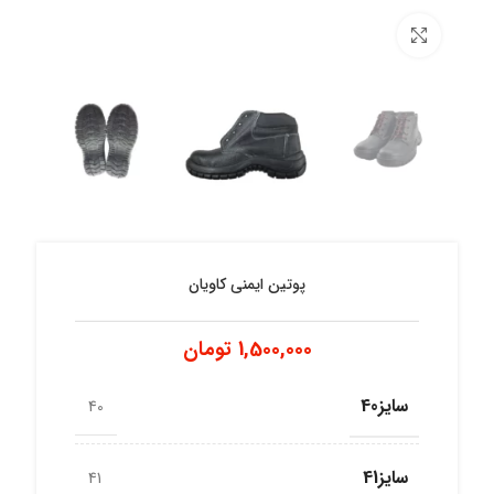
برای بزرگنمایی کلیک کنید
پوتین ایمنی کاویان
1,500,000
تومان
سایز40
40
سایز41
41