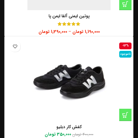
پوتین ایمنی آلفا ایمن پا
1,190,000
تومان
–
1,390,000
تومان
-13%
ناموجود
کفش کار دبلیو
350,000
تومان
400,000
تومان