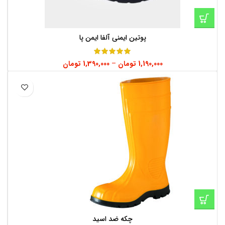
پوتین ایمنی آلفا ایمن پا
1,190,000
تومان
–
1,390,000
تومان
چکه ضد اسید