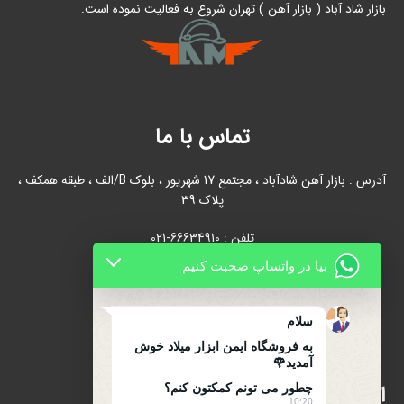
بازار شاد آباد ( بازار آهن ) تهران شروع به فعالیت نموده است.
تماس با ما
آدرس : بازار آهن شادآباد ، مجتمع 17 شهریور ، بلوک B/الف ، طبقه همکف ،
پلاک 39
تلفن : 66634910-021
بیا در واتساپ صحبت کنیم
021-66631684
تلفن همراه : 09122139279
سلام
به فروشگاه ایمن ابزار میلاد خوش
آمدید🌹
چطور می تونم کمکتون کنم؟
اینماد
10:20