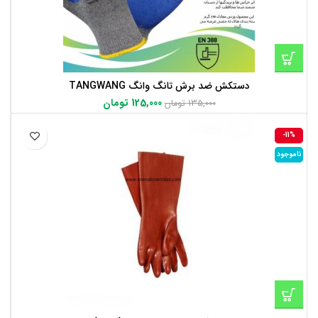
دستکش ضد برش تانگ وانگ TANGWANG
125,000
تومان
135,000
تومان
-11%
ناموجود