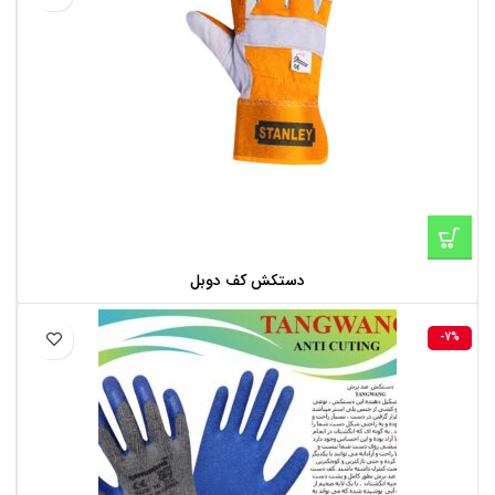
دستکش کف دوبل
-7%