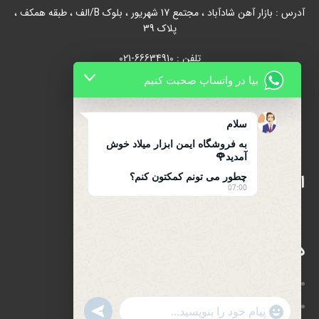
آدرس : بازار آهن شادآباد ، مجتمع 17 شهریور ، بلوک B/الف ، طبقه همکف ،
پلاک 39
تلفن : 66634910-021
بیا در واتساپ صحبت کنیم
021-66631684
تلفن همراه : 09122139279
سلام
به فروشگاه ایمن ابزار میلاد خوش
آمدید🌹
اینماد
چطور می تونم کمکتون کنم؟
07:00
دسترسی سریع
صفحه اصلی
فروشگاه
UNDEFINED
WhatsApp
"+CHATY_SETTINGS.LANG.EMOJI_PICKER+"