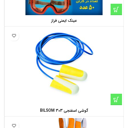
عینک ایمنی فراز
گوشی اسفنجی BILSOM 303