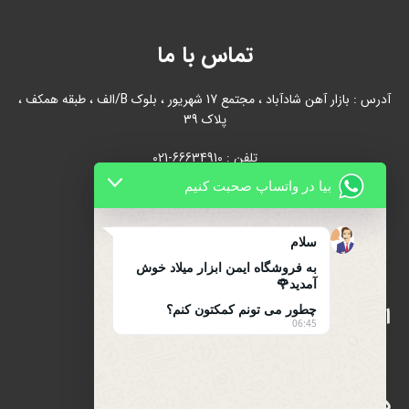
تماس با ما
آدرس : بازار آهن شادآباد ، مجتمع 17 شهریور ، بلوک B/الف ، طبقه همکف ،
پلاک 39
تلفن : 66634910-021
بیا در واتساپ صحبت کنیم
021-66631684
تلفن همراه : 09122139279
سلام
به فروشگاه ایمن ابزار میلاد خوش
آمدید🌹
اینماد
چطور می تونم کمکتون کنم؟
06:45
دسترسی سریع