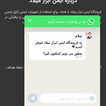
درباره ایمن ابزار میلاد
فروشگاه ایمن ابزار میلاد با هدف رواج استفاده از تجهیزات ایمنی (اول ایمنی
بعد کار ) از سال 1396 در زمینه پخش و فروش تجهیزات ایمنی و ترافیکی در
بیا در واتساپ صحبت کنیم
بازار شاد آباد ( بازار آهن ) تهران شروع به فعالیت نموده است.
سلام
به فروشگاه ایمن ابزار میلاد خوش
آمدید🌹
چطور می تونم کمکتون کنم؟
تماس با ما
08:34
آدرس : بازار آهن شادآباد ، مجتمع 17 شهریور ، بلوک B/الف ، طبقه همکف ،
پلاک 39
تلفن : 66634910-021
021-66631684
UNDEFINED
WhatsApp
"+CHATY_SETTINGS.LANG.EMOJI_PICKER+"
تلفن همراه : 09122139279
Message